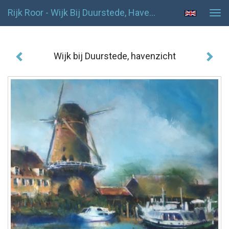
Rijk Roor - Wijk Bij Duurstede, Havenzicht
Tog
navi
Wijk bij Duurstede, havenzicht