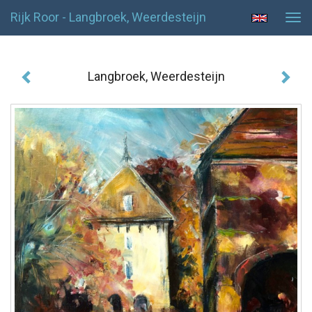
Rijk Roor - Langbroek, Weerdesteijn
Tog
navi
Langbroek, Weerdesteijn