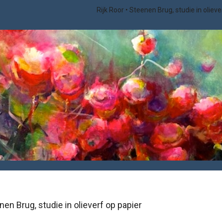
Rijk Roor
Steenen Brug, studie in olieve
nen Brug, studie in olieverf op papier