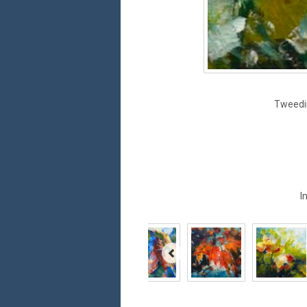
Tweedim
I