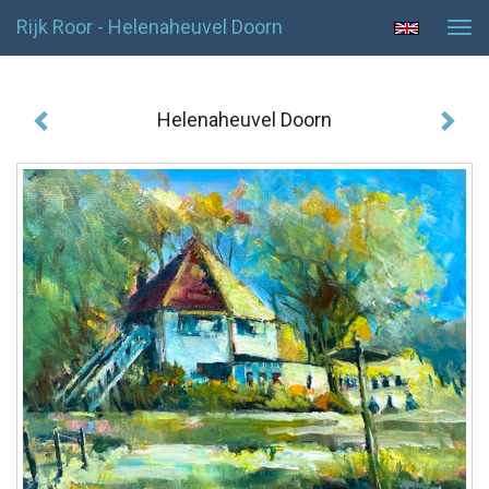
Rijk Roor - Helenaheuvel Doorn
Tog
navi
Helenaheuvel Doorn