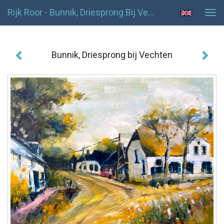
Rijk Roor - Bunnik, Driesprong Bij Vechten
Tog
navi
Bunnik, Driesprong bij Vechten